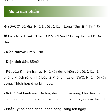
Mã ID:
265379
Mô tả sản phẩm
🍀 (DVCC) Bà Rịa- Nhà 1 trệt , 1 lầu - Long Tâm 💲 4 Tỷ 4 💱
🔰 Bán Nhà 1 trệt , 1 lầu DT: 5 x 17m- P. Long Tâm - TP. Bà
Rịa.
- Kích thước:
5m x 17m
- Diện tích đất:
85m2
- Kết cấu & hiện trạng:
Nhà xây dựng kiên cố trệt, 1 lầu, 1
phòng khách rộng, nhà bếp, 2 Phòng master, 3WC. Nhà mới xây
dựng. Thích hợp ở và kinh doanh.
- Vị trí:
Sát bệnh viện Bà Rịa, đường nhựa rộng, khu dân cư
đồng bộ, đông đúc, dân trí cao....Xung quanh đầy đủ các tiện ích.
- Pháp lý:
sổ hồng riêng, hoàn công, sang tên ngay.