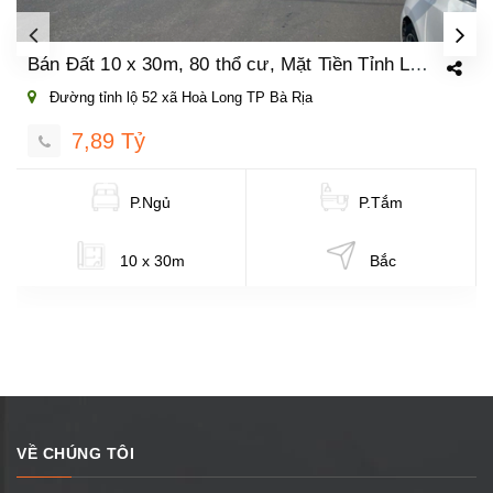
Bán Đất 10 x 30m, 80 thổ cư, Mặt Tiền Tỉnh Lộ 52 Xã Hoà Long TP. Bà Rịa
Đường tỉnh lộ 52 xã Hoà Long TP Bà Rịa
7,89 Tỷ
P.Ngủ
P.Tắm
10 x 30m
Bắc
VỀ CHÚNG TÔI