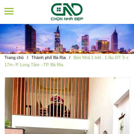
Trang chủ
/
Thành phố Bà Rịa
/
Bán Nhà 1 trệt , 1 lầu DT: 5 x
17m- P. Long Tâm - TP. Bà Rịa.