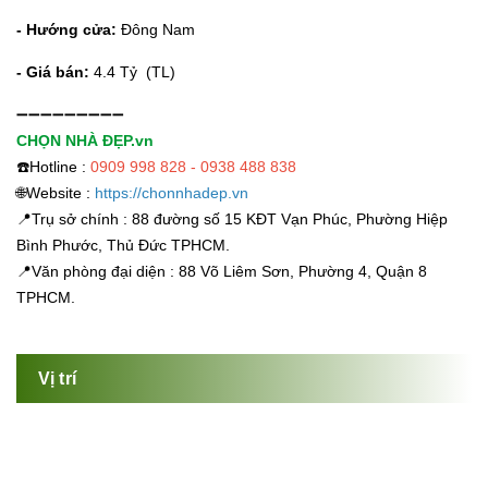
- Hướng cửa:
Đông Nam
- Giá bán:
4.4 Tỷ (TL)
➖➖➖➖➖➖➖➖➖
CHỌN NHÀ ĐẸP.vn
☎️Hotline :
0909 998 828 - 0938 488 838
🌐Website :
https://chonnhadep.vn
📍Trụ sở chính : 88 đường số 15 KĐT Vạn Phúc, Phường Hiệp
Bình Phước, Thủ Đức TPHCM.
📍Văn phòng đại diện : 88 Võ Liêm Sơn, Phường 4, Quận 8
TPHCM.
Vị trí