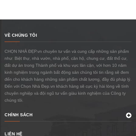
VỀ CHÚNG TÔI
CHỌN NHÀ ĐẸP.vn chuyên tư vấn và cung cấp những sản phẩm
như: Biệt thự, nhà vườn, nhà phố, căn hộ, chung cư, đất thổ cư,
đất dự án trong Thành phố và khu vực lân cận, với hơn 10 năm
kinh nghiệm trong ngành bất động sản chúng tôi tin rằng sẽ đem
đến cho khách hàng những sản phẩm chất lượng, đầy đủ pháp lý.
Đến với Chọn Nhà Đẹp.vn khách hàng sẽ cực kỳ hài lòng về tính
chuyên nghiệp và đội ngũ tư vấn giàu kinh nghiệm của Công ty
chúng tôi.
CHÍNH SÁCH
LIÊN HỆ