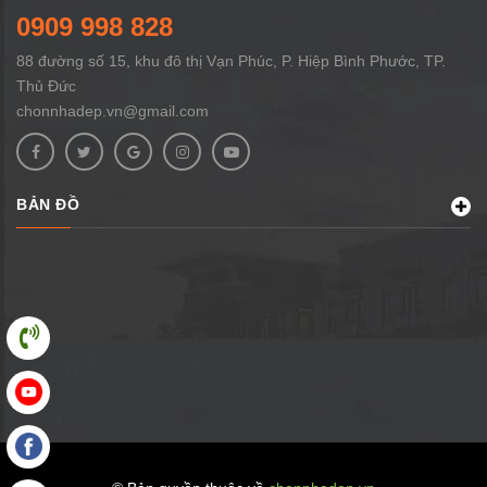
0909 998 828
88 đường số 15, khu đô thị Vạn Phúc, P. Hiệp Bình Phước, TP.
Thủ Đức
chonnhadep.vn@gmail.com
BẢN ĐỒ