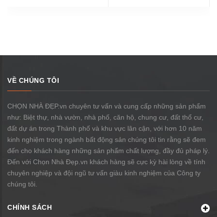
VỀ CHÚNG TÔI
CHỌN NHÀ ĐẸP.vn chuyên tư vấn và cung cấp những sản phẩm
như: Biệt thự, nhà vườn, nhà phố, căn hộ, chung cư, đất thổ cư,
đất dự án trong Thành phố và khu vực lân cận, với hơn 10 năm
kinh nghiệm trong ngành bất động sản chúng tôi tin rằng sẽ đem
đến cho khách hàng những sản phẩm chất lượng, đầy đủ pháp lý.
Đến với Chọn Nhà Đẹp.vn khách hàng sẽ cực kỳ hài lòng về tính
chuyên nghiệp và đội ngũ tư vấn giàu kinh nghiệm của Công ty
chúng tôi.
CHÍNH SÁCH