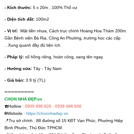
- Kích thước:
5 x 20m , 100% Thổ cư
- Diện tích đất:
100m2
- Vị trí:
Mặt tiền nhựa, Cách trục chính Hoàng Hoa Thám 200m.
Gần Bệnh viện Bà Rịa, Công An Phường, trường học các cấp
...Xung quanh đầy đủ tiện ích.
- Pháp lý:
sổ hồng riêng, hoàn công, sang tên ngay.
- Hướng cửa:
Tây - Tây Nam
- Giá bán:
3.9 tỷ (TL)
➖➖➖➖➖➖➖➖➖
CHỌN NHÀ ĐẸP.vn
☎️Hotline :
0909 998 828 - 0938 488 838
🌐Website :
https://chonnhadep.vn
📍Trụ sở chính : 88 đường số 15 KĐT Vạn Phúc, Phường Hiệp
Bình Phước, Thủ Đức TPHCM.