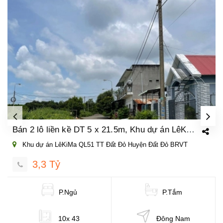
Bán 2 lô liền kề DT 5 x 21.5m, Khu dự án LêKiMa QL51, TT. Đất Đỏ - H. Đất Đỏ -BRVT
Khu dự án LêKiMa QL51 TT Đất Đỏ Huyện Đất Đỏ BRVT
3,3 Tỷ
P.Ngủ
P.Tắm
10x 43
Đông Nam