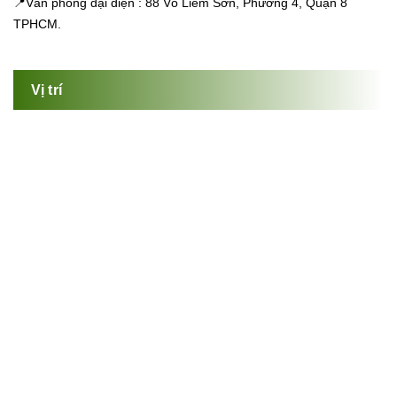
📍Văn phòng đại diện : 88 Võ Liêm Sơn, Phường 4, Quận 8
TPHCM.
Vị trí