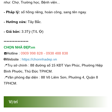
như: Chợ, Trường học, Bệnh viện...
- Pháp lý:
sổ hồng riêng, hoàn công, sang tên ngay.
- Hướng cửa:
Tây Bắc.
- Giá bán:
3.3Tỷ (T/L 💱)
➖➖➖➖➖➖➖➖➖
CHỌN NHÀ ĐẸP.vn
☎️Hotline :
0909 998 828 - 0938 488 838
🌐Website :
https://chonnhadep.vn
📍Trụ sở chính : 88 đường số 15 KĐT Vạn Phúc, Phường Hiệp
Bình Phước, Thủ Đức TPHCM.
📍Văn phòng đại diện : 88 Võ Liêm Sơn, Phường 4, Quận 8
TPHCM.
Vị trí