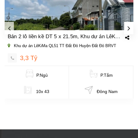
Bán 2 lô liền kề DT 5 x 21.5m, Khu dự án LêKiMa QL51, TT. Đất Đỏ - H. Đất Đỏ -BRVT
Khu dự án LêKiMa QL51 TT Đất Đỏ Huyện Đất Đỏ BRVT
3,3 Tỷ
P.Ngủ
P.Tắm
10x 43
Đông Nam